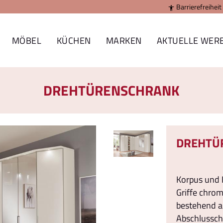
Barrierefreiheit

MÖBEL
KÜCHEN
MARKEN
AKTUELLE WER
DREHTÜRENSCHRANK
DREHTÜ
Korpus und 
Griffe chro
bestehend a
Abschlusschr