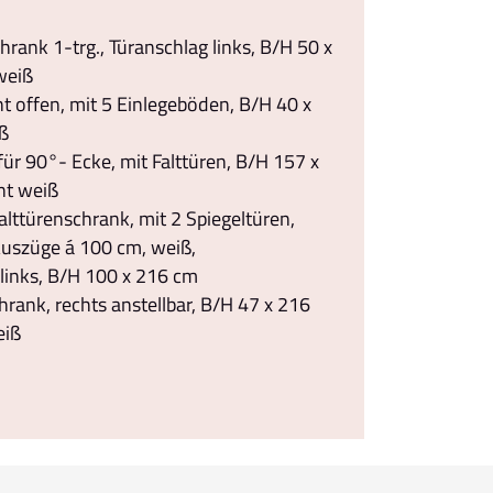
rank 1-trg., Türanschlag links, B/H 50 x
weiß
t offen, mit 5 Einlegeböden, B/H 40 x
ß
ür 90°- Ecke, mit Falttüren, B/H 157 x
nt weiß
lttürenschrank, mit 2 Spiegeltüren,
Auszüge á 100 cm, weiß,
links, B/H 100 x 216 cm
rank, rechts anstellbar, B/H 47 x 216
eiß