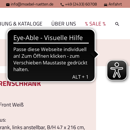
info@moebel-ruetten.de
+49 (2433) 60708
Anfahrt



BUNG & KATALOGE
ÜBER UNS
% SALE %
RENSCHRANK
Front Weiß
m
us:
ank, links anstellbar, B/H 47 x 216 cm,