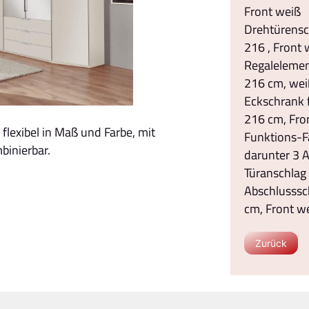
Front weiß
Drehtürensch
216 , Front 
Regalelemen
216 cm, wei
Eckschrank f
216 cm, Fro
flexibel in Maß und Farbe, mit
Funktions-Fa
inierbar.
darunter 3 
Türanschlag 
Abschlusssch
cm, Front w
Zurück